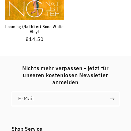
Looming (Nailbiter) Bone White
Vinyl
Normaler
€14,50
Preis
Nichts mehr verpassen - jetzt für
unseren kostenlosen Newsletter
anmelden
E-Mail
Shop Service