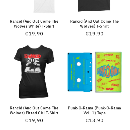
Rancid (And Out Come The
Rancid (And Out Come The
Wolves White) T-Shirt
Wolves) T-Shirt
Normaler
€19,90
Normaler
€19,90
Preis
Preis
Rancid (And Out Come The
Punk-O-Rama (Punk-O-Rama
Wolves) Fitted Girl T-Shirt
Vol. 1) Tape
Normaler
€19,90
Normaler
€13,90
Preis
Preis