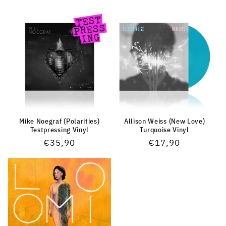
Preis
Preis
Mike Noegraf (Polarities)
Allison Weiss (New Love)
Testpressing Vinyl
Turquoise Vinyl
Normaler
€35,90
Normaler
€17,90
Preis
Preis