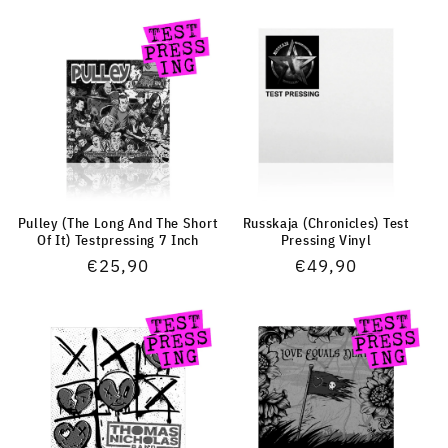
Pulley (The Long And The Short
Russkaja (Chronicles) Test
Of It) Testpressing 7 Inch
Pressing Vinyl
Normaler
€25,90
Normaler
€49,90
Preis
Preis