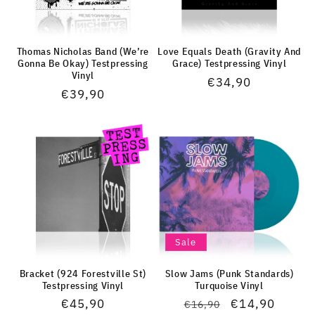
Thomas Nicholas Band (We’re
Love Equals Death (Gravity And
Gonna Be Okay) Testpressing
Grace) Testpressing Vinyl
Vinyl
Normaler
€34,90
Normaler
€39,90
Preis
Preis
Sale
Bracket (924 Forestville St)
Slow Jams (Punk Standards)
Testpressing Vinyl
Turquoise Vinyl
Normaler
€45,90
Normaler
Verkaufspreis
€14,90
€16,90