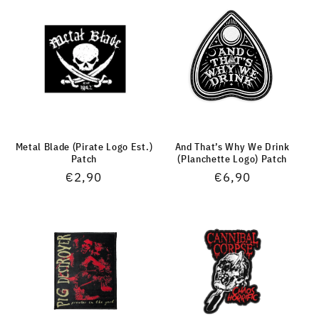
Metal Blade (Pirate Logo Est.)
And That’s Why We Drink
Patch
(Planchette Logo) Patch
Normaler
€2,90
Normaler
€6,90
Preis
Preis