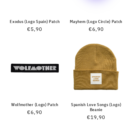
Exodus (Logo Spain) Patch
Mayhem (Logo Circle) Patch
Normaler
€5,90
Normaler
€6,90
Preis
Preis
Wolfmother (Logo) Patch
Spanish Love Songs (Logo)
Beanie
Normaler
€6,90
Normaler
€19,90
Preis
Preis