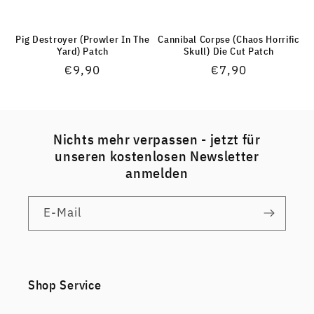
Pig Destroyer (Prowler In The
Cannibal Corpse (Chaos Horrific
Yard) Patch
Skull) Die Cut Patch
Normaler
€9,90
Normaler
€7,90
Preis
Preis
Nichts mehr verpassen - jetzt für
unseren kostenlosen Newsletter
anmelden
E-Mail
Shop Service