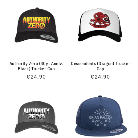
Authority Zero (30yr Anniv.
Descendents (Dragon) Trucker
Black) Trucker Cap
Cap
Normaler
€24,90
Normaler
€24,90
Preis
Preis