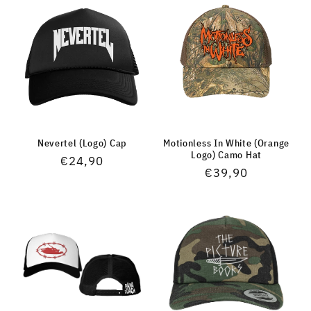
Nevertel (Logo) Cap
Motionless In White (Orange
Logo) Camo Hat
Normaler
€24,90
Normaler
€39,90
Preis
Preis