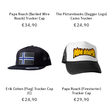
Papa Roach (Barbed Wire
The Picturebooks (Dagger Logo)
Roach) Trucker Cap
Camo Trucker
Normaler
€34,90
Normaler
€24,90
Preis
Preis
Erik Cohen (Flag) Trucker Cap
Papa Roach (Firestarter)
(C)
Trucker Cap
Normaler
€24,90
Normaler
€29,90
Preis
Preis