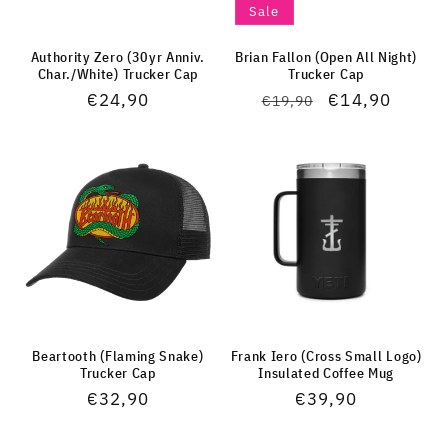
Sale
Authority Zero (30yr Anniv.
Brian Fallon (Open All Night)
Char./White) Trucker Cap
Trucker Cap
Normaler
€24,90
Normaler
Verkaufspreis
€14,90
€19,90
Preis
Preis
Beartooth (Flaming Snake)
Frank Iero (Cross Small Logo)
Trucker Cap
Insulated Coffee Mug
Normaler
€32,90
Normaler
€39,90
Preis
Preis