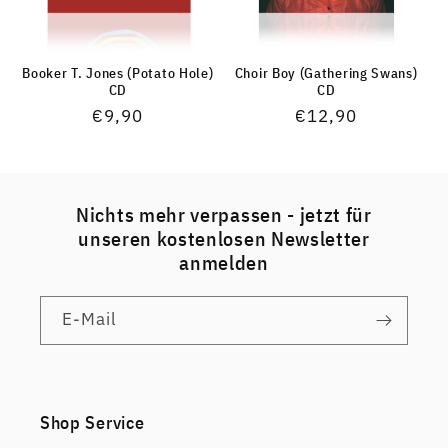
Booker T. Jones (Potato Hole)
Choir Boy (Gathering Swans)
CD
CD
Normaler
€9,90
Normaler
€12,90
Preis
Preis
Nichts mehr verpassen - jetzt für
unseren kostenlosen Newsletter
anmelden
E-Mail
Shop Service