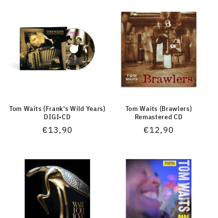
Tom Waits (Frank's Wild Years)
Tom Waits (Brawlers)
DIGI-CD
Remastered CD
Normaler
€13,90
Normaler
€12,90
Preis
Preis