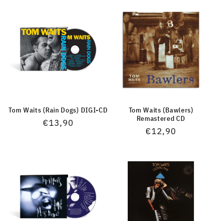
Tom Waits (Rain Dogs) DIGI-CD
Tom Waits (Bawlers)
Remastered CD
Normaler
€13,90
Normaler
€12,90
Preis
Preis