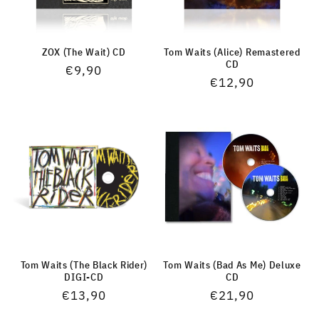
ZOX (The Wait) CD
Tom Waits (Alice) Remastered
CD
Normaler
€9,90
Normaler
€12,90
Preis
Preis
Tom Waits (The Black Rider)
Tom Waits (Bad As Me) Deluxe
DIGI-CD
CD
Normaler
€13,90
Normaler
€21,90
Preis
Preis