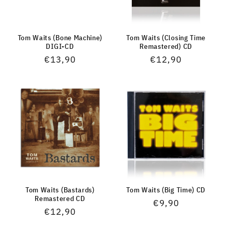
Tom Waits (Bone Machine)
Tom Waits (Closing Time
DIGI-CD
Remastered) CD
Normaler
€13,90
Normaler
€12,90
Preis
Preis
Tom Waits (Bastards)
Tom Waits (Big Time) CD
Remastered CD
Normaler
€9,90
Normaler
€12,90
Preis
Preis