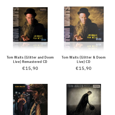
Tom Waits (Glitter and Doom
Tom Waits (Glitter & Doom
Live) Remastered CD
Live) CD
Normaler
€15,90
Normaler
€15,90
Preis
Preis