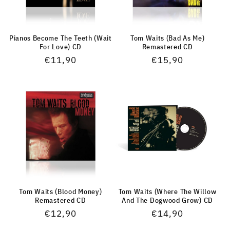
Pianos Become The Teeth (Wait
Tom Waits (Bad As Me)
For Love) CD
Remastered CD
Normaler
€11,90
Normaler
€15,90
Preis
Preis
Tom Waits (Blood Money)
Tom Waits (Where The Willow
Remastered CD
And The Dogwood Grow) CD
Normaler
€12,90
Normaler
€14,90
Preis
Preis