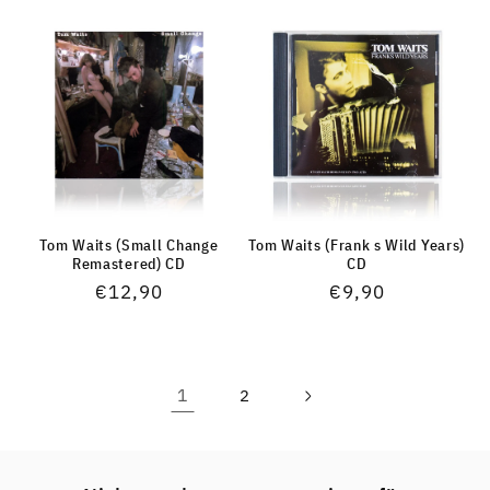
Tom Waits (Small Change
Tom Waits (Frank s Wild Years)
Remastered) CD
CD
Normaler
€12,90
Normaler
€9,90
Preis
Preis
1
2