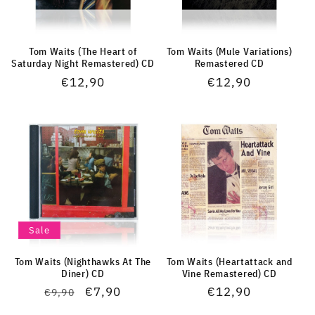
Tom Waits (The Heart of
Tom Waits (Mule Variations)
Saturday Night Remastered) CD
Remastered CD
Normaler
€12,90
Normaler
€12,90
Preis
Preis
Sale
Tom Waits (Nighthawks At The
Tom Waits (Heartattack and
Diner) CD
Vine Remastered) CD
Normaler
Verkaufspreis
€7,90
Normaler
€12,90
€9,90
Preis
Preis