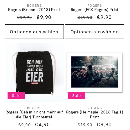
ROGERS
ROGERS
Anbieter:
Anbieter:
Rogers (Bremen 2018) Print
Rogers (FCK Rogers) Print
Normaler
Verkaufspreis
€9,90
Normaler
Verkaufsprei
€9,90
€19,90
€19,90
Preis
Preis
Optionen auswählen
Optionen auswählen
Sale
Sale
ROGERS
ROGERS
Anbieter:
Anbieter:
Rogers (Geh mir nicht mehr auf
Rogers (Heimspiel 2018 Tag 1)
die Eier) Turnbeutel
Print
Normaler
Verkaufspreis
€4,90
Normaler
Verkaufsprei
€9,90
€9,90
€19,90