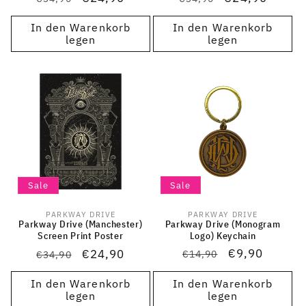
Preis
Preis
In den Warenkorb
In den Warenkorb
legen
legen
Sale
Sale
PARKWAY DRIVE
PARKWAY DRIVE
Anbieter:
Anbieter:
Parkway Drive (Monogram
Parkway Drive (Manchester)
Logo) Keychain
Screen Print Poster
Normaler
Verkaufsprei
€9,90
Normaler
Verkaufspreis
€24,90
€14,90
€34,90
Preis
Preis
In den Warenkorb
In den Warenkorb
legen
legen