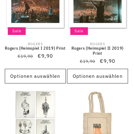
Sale
Sale
ROGERS
ROGERS
Anbieter:
Anbieter:
Rogers (Heimspiel I 2019) Print
Rogers (Heimspiel II 2019)
Print
Normaler
Verkaufspreis
€9,90
€19,90
Normaler
Verkaufsprei
€9,90
€19,90
Preis
Preis
Optionen auswählen
Optionen auswählen