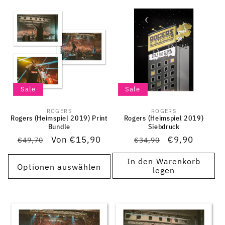
Sale
Sale
ROGERS
ROGERS
Anbieter:
Anbieter:
Rogers (Heimspiel 2019) Print
Rogers (Heimspiel 2019)
Bundle
Siebdruck
Normaler
Verkaufspreis
Von €15,90
Normaler
Verkaufsprei
€9,90
€49,70
€34,90
Preis
Preis
In den Warenkorb
Optionen auswählen
legen