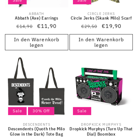
Sale
Sale
ABBATH
CIRCLE JERKS
Anbieter:
Anbieter:
Abbath (Axe) Earrings
Circle Jerks (Skank Milo) Scarf
Normaler
Verkaufspreis
€11,90
Normaler
Verkaufspreis
€19,90
€14,90
€29,50
Preis
Preis
In den Warenkorb
In den Warenkorb
legen
legen
Sale
30% Off
Sale
DESCENDENTS
DROPKICK MURPHYS
Anbieter:
Anbieter:
Descendents (Quoth the Milo
Dropkick Murphys (Turn Up That
Glow in the Dark) Tote Bag
Dial) Boombox