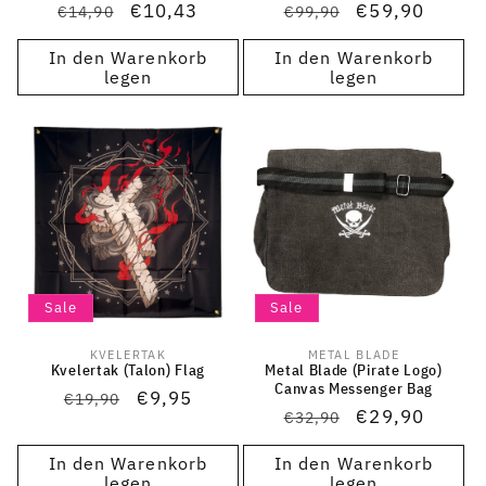
Normaler
Verkaufspreis
€10,43
Normaler
Verkaufspreis
€59,90
€14,90
€99,90
Preis
Preis
In den Warenkorb
In den Warenkorb
legen
legen
Sale
Sale
KVELERTAK
METAL BLADE
Anbieter:
Anbieter:
Kvelertak (Talon) Flag
Metal Blade (Pirate Logo)
Canvas Messenger Bag
Normaler
Verkaufspreis
€9,95
€19,90
Normaler
Verkaufspreis
€29,90
€32,90
Preis
Preis
In den Warenkorb
In den Warenkorb
legen
legen