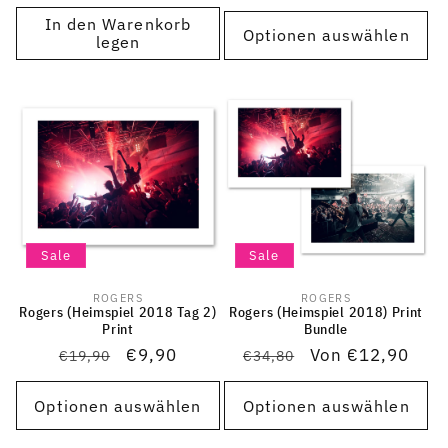
Preis
Preis
In den Warenkorb
Optionen auswählen
legen
Sale
Sale
ROGERS
ROGERS
Anbieter:
Anbieter:
Rogers (Heimspiel 2018 Tag 2)
Rogers (Heimspiel 2018) Print
Print
Bundle
Normaler
Verkaufspreis
€9,90
Normaler
Verkaufspreis
Von €12,90
€19,90
€34,80
Preis
Preis
Optionen auswählen
Optionen auswählen