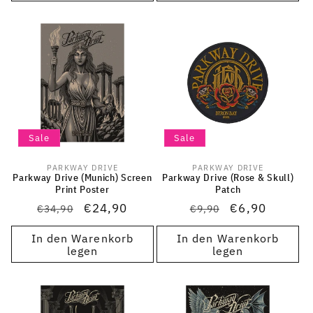
Sale
Sale
PARKWAY DRIVE
PARKWAY DRIVE
Anbieter:
Anbieter:
Parkway Drive (Munich) Screen
Parkway Drive (Rose & Skull)
Print Poster
Patch
Normaler
Verkaufspreis
€24,90
Normaler
Verkaufspreis
€6,90
€34,90
€9,90
Preis
Preis
In den Warenkorb
In den Warenkorb
legen
legen