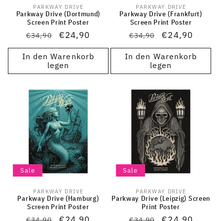
PARKWAY DRIVE
PARKWAY DRIVE
Anbieter:
Anbieter:
Parkway Drive (Dortmund)
Parkway Drive (Frankfurt)
Screen Print Poster
Screen Print Poster
Normaler
Verkaufspreis
€24,90
Normaler
Verkaufspreis
€24,90
€34,90
€34,90
Preis
Preis
In den Warenkorb
In den Warenkorb
legen
legen
Sale
Sale
PARKWAY DRIVE
PARKWAY DRIVE
Anbieter:
Anbieter:
Parkway Drive (Hamburg)
Parkway Drive (Leipzig) Screen
Screen Print Poster
Print Poster
Normaler
Verkaufspreis
€24,90
Normaler
Verkaufspreis
€24,90
€34,90
€34,90