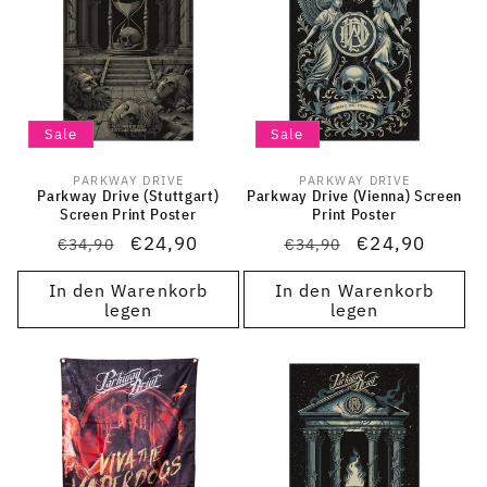
Sale
Sale
PARKWAY DRIVE
PARKWAY DRIVE
Anbieter:
Anbieter:
Parkway Drive (Stuttgart)
Parkway Drive (Vienna) Screen
Screen Print Poster
Print Poster
Normaler
Verkaufspreis
€24,90
Normaler
Verkaufspreis
€24,90
€34,90
€34,90
Preis
Preis
In den Warenkorb
In den Warenkorb
legen
legen