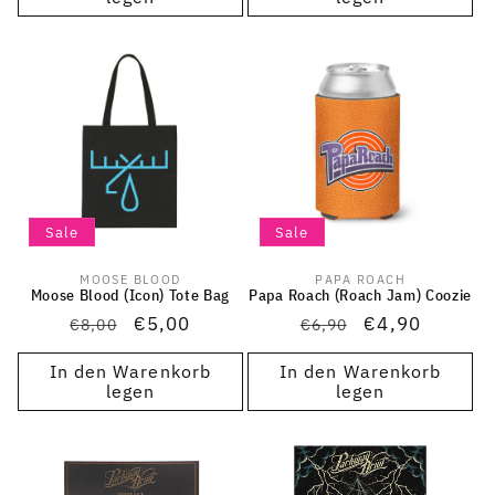
Sale
Sale
MOOSE BLOOD
PAPA ROACH
Anbieter:
Anbieter:
Moose Blood (Icon) Tote Bag
Papa Roach (Roach Jam) Coozie
Normaler
Verkaufspreis
€5,00
Normaler
Verkaufspreis
€4,90
€8,00
€6,90
Preis
Preis
In den Warenkorb
In den Warenkorb
legen
legen