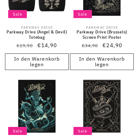
Sale
Sale
PARKWAY DRIVE
PARKWAY DRIVE
Anbieter:
Anbieter:
Parkway Drive (Angel & Devil)
Parkway Drive (Brussels)
Totebag
Screen Print Poster
Normaler
Verkaufspreis
€14,90
Normaler
Verkaufspreis
€24,90
€19,90
€34,90
Preis
Preis
In den Warenkorb
In den Warenkorb
legen
legen
Sale
Sale