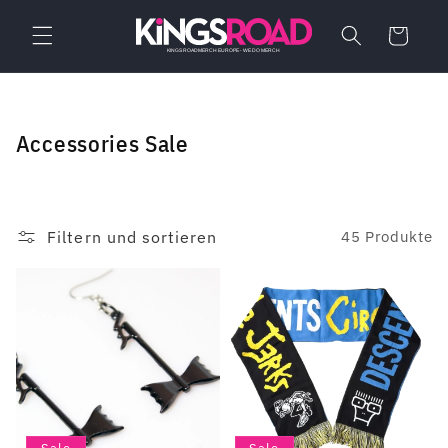
Direkt
zum
Warenkorb
Inhalt
K
Accessories Sale
a
t
e
Filtern und sortieren
45 Produkte
g
o
r
i
e
: