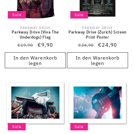
Sale
Sale
PARKWAY DRIVE
PARKWAY DRIVE
Anbieter:
Anbieter:
Parkway Drive (Viva The
Parkway Drive (Zurich) Screen
Underdogs) Flag
Print Poster
Normaler
Verkaufspreis
€9,90
Normaler
Verkaufspreis
€24,90
€19,90
€34,90
Preis
Preis
In den Warenkorb
In den Warenkorb
legen
legen
Sale
Sale