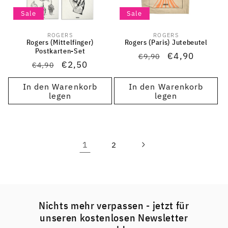
Sale
Sale
ROGERS
ROGERS
Anbieter:
Anbieter:
Rogers (Mittelfinger)
Rogers (Paris) Jutebeutel
Postkarten-Set
Normaler
Verkaufspreis
€4,90
€9,90
Normaler
Verkaufspreis
€2,50
€4,90
Preis
Preis
In den Warenkorb
In den Warenkorb
legen
legen
1
2
Nichts mehr verpassen - jetzt für
unseren kostenlosen Newsletter