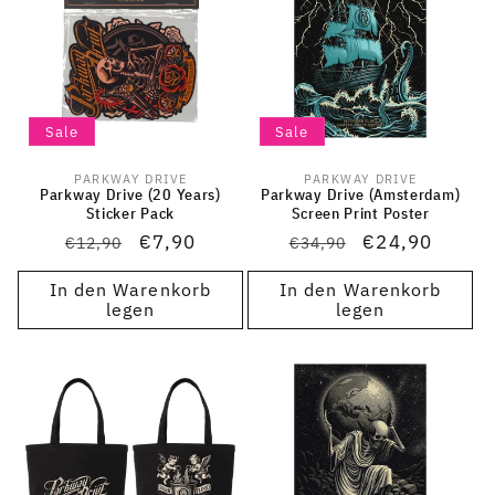
Sale
Sale
PARKWAY DRIVE
PARKWAY DRIVE
Anbieter:
Anbieter:
Parkway Drive (20 Years)
Parkway Drive (Amsterdam)
Sticker Pack
Screen Print Poster
Normaler
Verkaufspreis
€7,90
Normaler
Verkaufspreis
€24,90
€12,90
€34,90
Preis
Preis
In den Warenkorb
In den Warenkorb
legen
legen