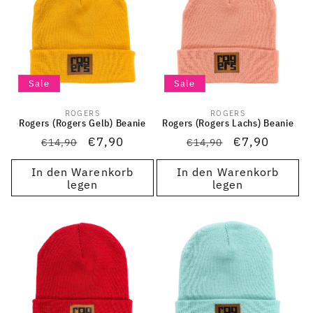
Sale
Sale
ROGERS
ROGERS
Anbieter:
Anbieter:
Rogers (Rogers Gelb) Beanie
Rogers (Rogers Lachs) Beanie
Normaler
Verkaufspreis
€7,90
Normaler
Verkaufsprei
€7,90
€14,90
€14,90
Preis
Preis
In den Warenkorb
In den Warenkorb
legen
legen