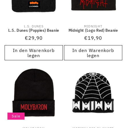
L.S. DUNES
MIDNIGHT
Anbieter:
Anbieter:
L.S. Dunes (Poppies) Beanie
Midnight (Logo Red) Beanie
Normaler
€29,90
Normaler
€19,90
Preis
Preis
In den Warenkorb
In den Warenkorb
legen
legen
Sale