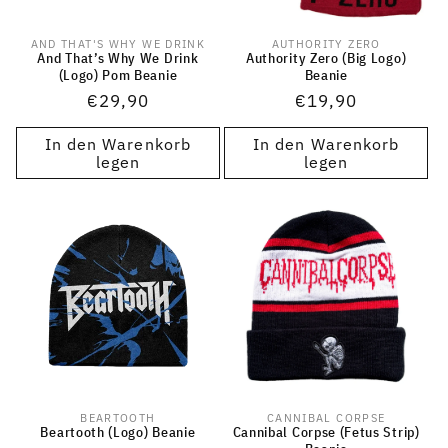
AND THAT'S WHY WE DRINK
AUTHORITY ZERO
Anbieter:
Anbieter:
And That’s Why We Drink
Authority Zero (Big Logo)
(Logo) Pom Beanie
Beanie
Normaler
€29,90
Normaler
€19,90
Preis
Preis
In den Warenkorb
In den Warenkorb
legen
legen
BEARTOOTH
CANNIBAL CORPSE
Anbieter:
Anbieter:
Beartooth (Logo) Beanie
Cannibal Corpse (Fetus Strip)