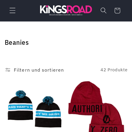
Direkt
zum
Warenkorb
Inhalt
K
Beanies
a
t
e
Filtern und sortieren
42 Produkte
g
o
r
i
e
: