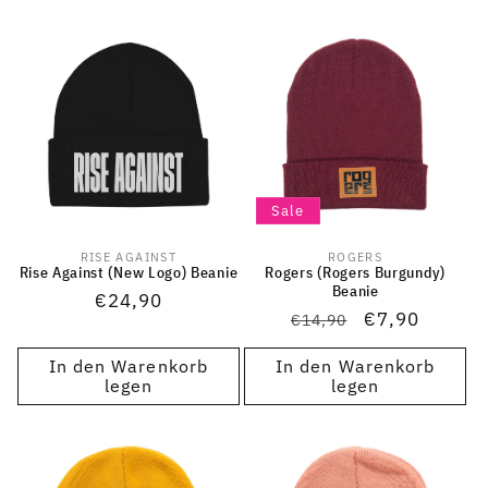
Sale
RISE AGAINST
ROGERS
Anbieter:
Anbieter:
Rise Against (New Logo) Beanie
Rogers (Rogers Burgundy)
Beanie
Normaler
€24,90
Normaler
Verkaufsprei
€7,90
€14,90
Preis
Preis
In den Warenkorb
In den Warenkorb
legen
legen