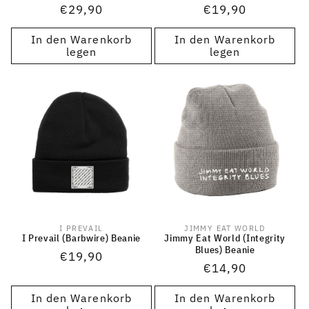
Normaler
€29,90
Normaler
€19,90
Preis
Preis
In den Warenkorb
In den Warenkorb
legen
legen
I PREVAIL
JIMMY EAT WORLD
Anbieter:
Anbieter:
I Prevail (Barbwire) Beanie
Jimmy Eat World (Integrity
Blues) Beanie
Normaler
€19,90
Normaler
€14,90
Preis
Preis
In den Warenkorb
In den Warenkorb