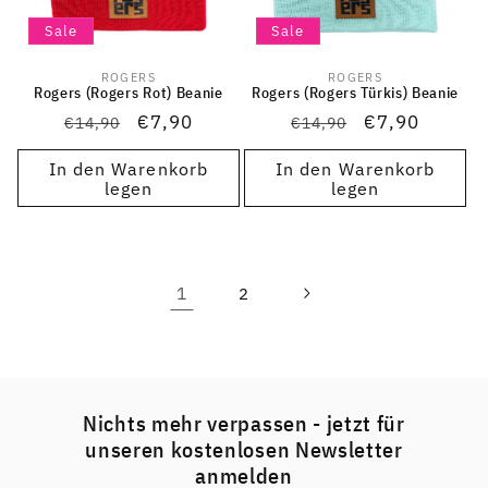
Sale
Sale
ROGERS
ROGERS
Anbieter:
Anbieter:
Rogers (Rogers Rot) Beanie
Rogers (Rogers Türkis) Beanie
Normaler
Verkaufspreis
€7,90
Normaler
Verkaufsprei
€7,90
€14,90
€14,90
Preis
Preis
In den Warenkorb
In den Warenkorb
legen
legen
1
2
Nichts mehr verpassen - jetzt für
unseren kostenlosen Newsletter
anmelden