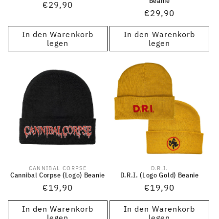
Beanie
Normaler
€29,90
Normaler
€29,90
Preis
Preis
In den Warenkorb
In den Warenkorb
legen
legen
CANNIBAL CORPSE
D.R.I.
Anbieter:
Anbieter:
Cannibal Corpse (Logo) Beanie
D.R.I. (Logo Gold) Beanie
Normaler
€19,90
Normaler
€19,90
Preis
Preis
In den Warenkorb
In den Warenkorb
legen
legen