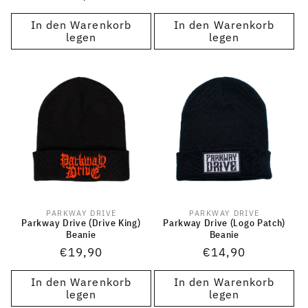
Preis
Preis
In den Warenkorb
In den Warenkorb
legen
legen
PARKWAY DRIVE
PARKWAY DRIVE
Anbieter:
Anbieter:
Parkway Drive (Drive King)
Parkway Drive (Logo Patch)
Beanie
Beanie
Normaler
€19,90
Normaler
€14,90
Preis
Preis
In den Warenkorb
In den Warenkorb
legen
legen