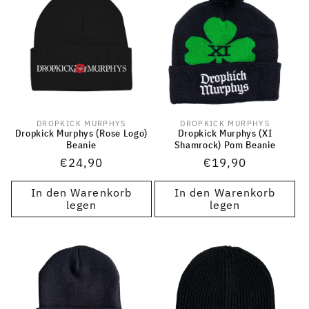
DROPKICK MURPHYS
DROPKICK MURPHYS
Anbieter:
Anbieter:
Dropkick Murphys (Rose Logo)
Dropkick Murphys (XI
Beanie
Shamrock) Pom Beanie
Normaler
€24,90
Normaler
€19,90
Preis
Preis
In den Warenkorb
In den Warenkorb
legen
legen