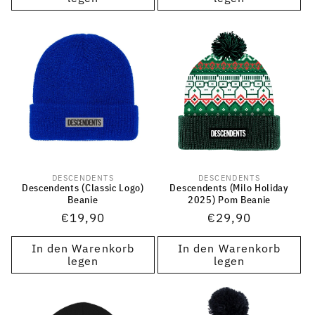
DESCENDENTS
DESCENDENTS
Anbieter:
Anbieter:
Descendents (Classic Logo)
Descendents (Milo Holiday
Beanie
2025) Pom Beanie
Normaler
€19,90
Normaler
€29,90
Preis
Preis
In den Warenkorb
In den Warenkorb
legen
legen