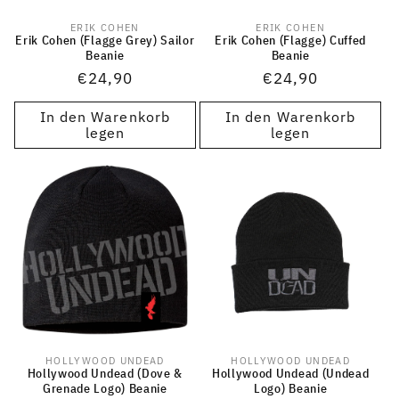
ERIK COHEN
ERIK COHEN
Anbieter:
Anbieter:
Erik Cohen (Flagge Grey) Sailor
Erik Cohen (Flagge) Cuffed
Beanie
Beanie
Normaler
€24,90
Normaler
€24,90
Preis
Preis
In den Warenkorb
In den Warenkorb
legen
legen
HOLLYWOOD UNDEAD
HOLLYWOOD UNDEAD
Anbieter:
Anbieter:
Hollywood Undead (Dove &
Hollywood Undead (Undead
Grenade Logo) Beanie
Logo) Beanie