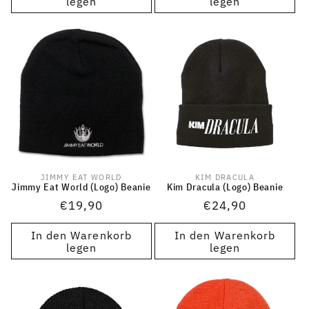
legen
legen
JIMMY EAT WORLD
KIM DRACULA
Anbieter:
Anbieter:
Jimmy Eat World (Logo) Beanie
Kim Dracula (Logo) Beanie
Normaler
€19,90
Normaler
€24,90
Preis
Preis
In den Warenkorb
In den Warenkorb
legen
legen