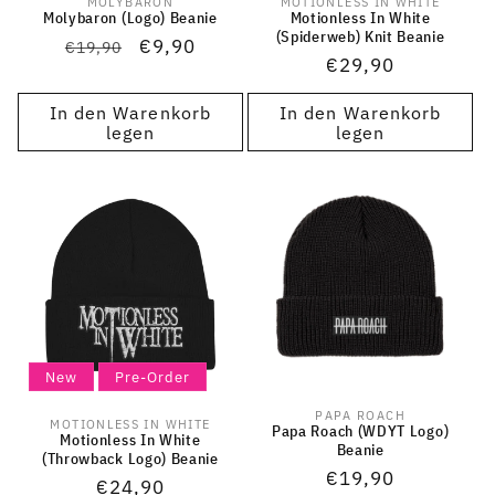
MOLYBARON
MOTIONLESS IN WHITE
Anbieter:
Anbieter:
Molybaron (Logo) Beanie
Motionless In White
(Spiderweb) Knit Beanie
Normaler
Verkaufspreis
€9,90
€19,90
Normaler
€29,90
Preis
Preis
In den Warenkorb
In den Warenkorb
legen
legen
New
Pre-Order
PAPA ROACH
Anbieter:
MOTIONLESS IN WHITE
Anbieter:
Papa Roach (WDYT Logo)
Motionless In White
Beanie
(Throwback Logo) Beanie
Normaler
€19,90
Normaler
€24,90