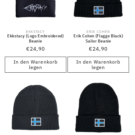
EKKSTACY
ERIK COHEN
Anbieter:
Anbieter:
Ekkstacy (Logo Embroidered)
Erik Cohen (Flagge Black)
Beanie
Sailor Beanie
Normaler
€24,90
Normaler
€24,90
Preis
Preis
In den Warenkorb
In den Warenkorb
legen
legen