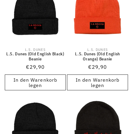
L.S. DUNES
L.S. DUNES
Anbieter:
Anbieter:
L.S. Dunes (Old English Black)
L.S. Dunes (Old English
Beanie
Orange) Beanie
Normaler
€29,90
Normaler
€29,90
Preis
Preis
In den Warenkorb
In den Warenkorb
legen
legen