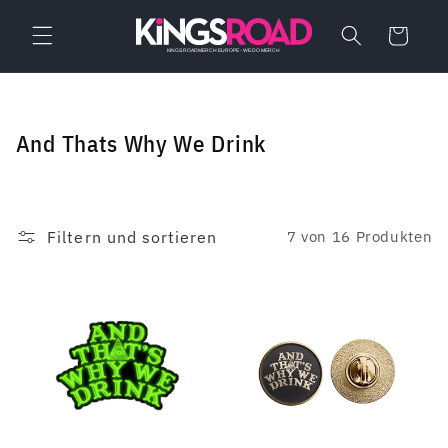
Direkt
zum
Warenkorb
Inhalt
K
And Thats Why We Drink
a
t
e
Filtern und sortieren
7 von 16 Produkten
g
o
r
i
e
: