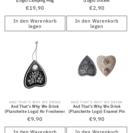
(Logo) Camping Mug
(Logo) Sticker
Normaler
€19,90
Normaler
€2,90
Preis
Preis
In den Warenkorb
In den Warenkorb
legen
legen
AND THAT'S WHY WE DRINK
AND THAT'S WHY WE DRINK
Anbieter:
Anbieter:
And That’s Why We Drink
And That’s Why We Drink
(Planchette Logo) Air Freshener
(Planchette Logo) Enamel Pin
Normaler
€9,90
Normaler
€9,90
Preis
Preis
In den Warenkorb
In den Warenkorb