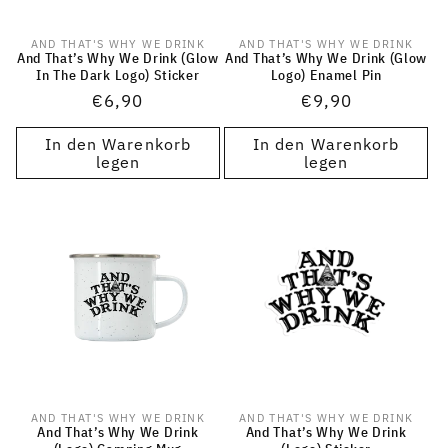
AND THAT'S WHY WE DRINK
AND THAT'S WHY WE DRINK
Anbieter:
Anbieter:
And That’s Why We Drink (Glow
And That’s Why We Drink (Glow
In The Dark Logo) Sticker
Logo) Enamel Pin
Normaler
€6,90
Normaler
€9,90
Preis
Preis
In den Warenkorb
In den Warenkorb
legen
legen
AND THAT'S WHY WE DRINK
AND THAT'S WHY WE DRINK
Anbieter:
Anbieter:
And That’s Why We Drink
And That’s Why We Drink