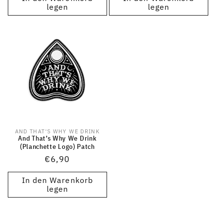
legen
legen
AND THAT'S WHY WE DRINK
Anbieter:
And That’s Why We Drink
(Planchette Logo) Patch
Normaler
€6,90
Preis
In den Warenkorb
legen