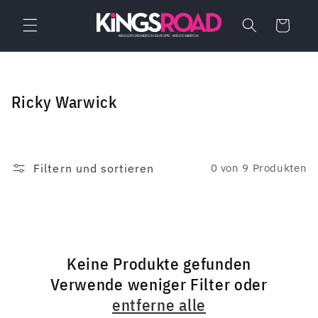
Direkt
zum
Warenkorb
Inhalt
K
Ricky Warwick
a
t
e
Filtern und sortieren
0 von 9 Produkten
g
o
r
i
Keine Produkte gefunden
e
Verwende weniger Filter oder
:
entferne alle