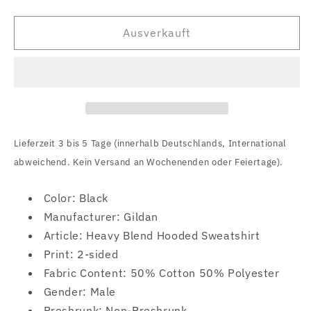
die
die
Menge
Menge
für
für
Ausverkauft
Midnight
Midnight
(Rebirth
(Rebirth
By
By
Blasphemy
Blasphemy
Album)
Album)
Hoodie
Hoodie
Lieferzeit 3 bis 5 Tage (innerhalb Deutschlands, International
abweichend. Kein Versand an Wochenenden oder Feiertage).
Color: Black
Manufacturer: Gildan
Article: Heavy Blend Hooded Sweatshirt
Print: 2-sided
Fabric Content: 50% Cotton 50% Polyester
Gender: Male
Preshrunk: Non-Preshrunk