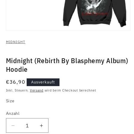
Medien
1
in
MIDNIGHT
Modal
öffnen
Midnight (Rebirth By Blasphemy Album)
Hoodie
Normaler
€36,90
Ausverkauft
Preis
Inkl. Steuern.
Versand
wird beim Checkout berechnet
Size
Anzahl
Anzahl
Verringere
Erhöhe