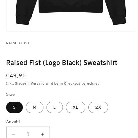
Medien
1
in
RAISED FIST
Modal
öffnen
Raised Fist (Logo Black) Sweatshirt
Normaler
€49,90
Preis
Inkl. Steuern.
Versand
wird beim Checkout berechnet
Size
S
M
L
XL
2X
Anzahl
Anzahl
Verringere
Erhöhe