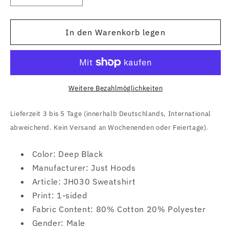
die
die
Menge
Menge
für
für
In den Warenkorb legen
Raised
Raised
Fist
Fist
(Logo
(Logo
Black)
Black)
Sweatshirt
Sweatshirt
Weitere Bezahlmöglichkeiten
Lieferzeit 3 bis 5 Tage (innerhalb Deutschlands, International
abweichend. Kein Versand an Wochenenden oder Feiertage).
Color: Deep Black
Manufacturer: Just Hoods
Article: JH030 Sweatshirt
Print: 1-sided
Fabric Content: 80% Cotton 20% Polyester
Gender: Male