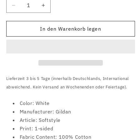
Verringere
Erhöhe
die
die
Menge
Menge
für
für
In den Warenkorb legen
Raised
Raised
Fist
Fist
(Moth
(Moth
Until
Until
The
The
End
End
White)
White)
Lieferzeit 3 bis 5 Tage (innerhalb Deutschlands, International
T-
T-
abweichend. Kein Versand an Wochenenden oder Feiertage).
Shirt
Shirt
Color: White
Manufacturer: Gildan
Article: Softstyle
Print: 1-sided
Fabric Content: 100% Cotton