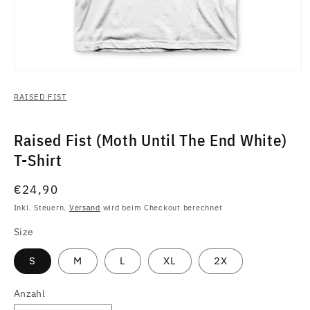
Medien
1
in
RAISED FIST
Modal
öffnen
Raised Fist (Moth Until The End White)
T-Shirt
Normaler
€24,90
Preis
Inkl. Steuern.
Versand
wird beim Checkout berechnet
Size
S
M
L
XL
2X
Anzahl
Anzahl