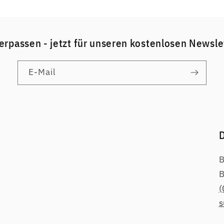
erpassen - jetzt für unseren kostenlosen Newsl
E-Mail
D
B
B
(
s