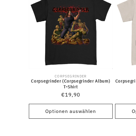
r
i
e
:
CORPSEGRINDER
Anbieter:
Corpsegrinder (Corpsegrinder Album)
Corpsegri
T-Shirt
Normaler
€19,90
Preis
Optionen auswählen
O