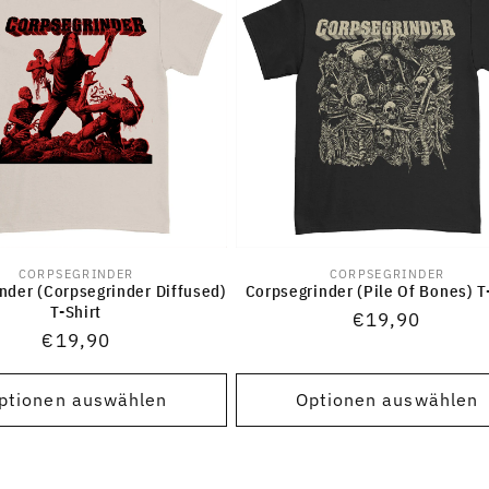
CORPSEGRINDER
CORPSEGRINDER
Anbieter:
Anbieter:
nder (Corpsegrinder Diffused)
Corpsegrinder (Pile Of Bones) T
T-Shirt
Normaler
€19,90
Normaler
€19,90
Preis
Preis
ptionen auswählen
Optionen auswählen