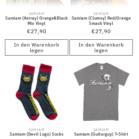
SAMIAM
SAMIAM
Anbieter:
Anbieter:
Samiam (Astray) Orange&Black
Samiam (Clumsy) Red/Orange
Mix Vinyl
Smash Vinyl
Normaler
€27,90
Normaler
€27,90
Preis
Preis
In den Warenkorb
In den Warenkorb
legen
legen
SAMIAM
SAMIAM
Anbieter:
Anbieter:
Samiam (Devil Logo) Socks
Samiam (Guitarguy) T-Shirt