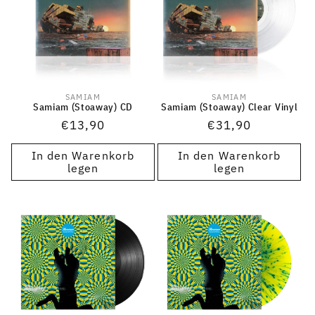
SAMIAM
SAMIAM
Anbieter:
Anbieter:
Samiam (Stoaway) CD
Samiam (Stoaway) Clear Vinyl
Normaler
€13,90
Normaler
€31,90
Preis
Preis
In den Warenkorb
In den Warenkorb
legen
legen