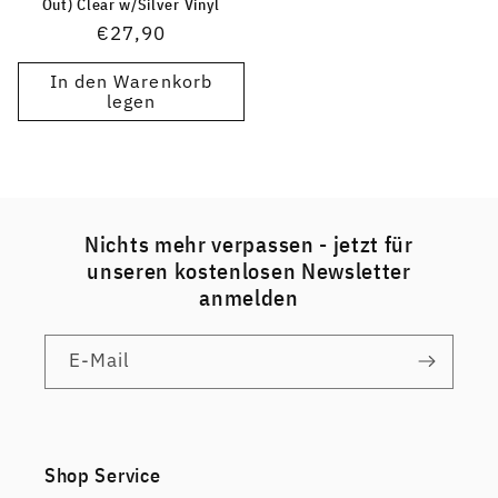
Out) Clear w/Silver Vinyl
Normaler
€27,90
Preis
In den Warenkorb
legen
Nichts mehr verpassen - jetzt für
unseren kostenlosen Newsletter
anmelden
E-Mail
Shop Service