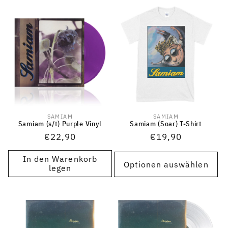
SAMIAM
SAMIAM
Anbieter:
Anbieter:
Samiam (s/t) Purple Vinyl
Samiam (Soar) T-Shirt
Normaler
€22,90
Normaler
€19,90
Preis
Preis
In den Warenkorb
Optionen auswählen
legen