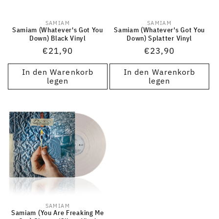
SAMIAM
SAMIAM
Anbieter:
Anbieter:
Samiam (Whatever's Got You
Samiam (Whatever's Got You
Down) Black Vinyl
Down) Splatter Vinyl
Normaler
€21,90
Normaler
€23,90
Preis
Preis
In den Warenkorb
In den Warenkorb
legen
legen
SAMIAM
Anbieter:
Samiam (You Are Freaking Me