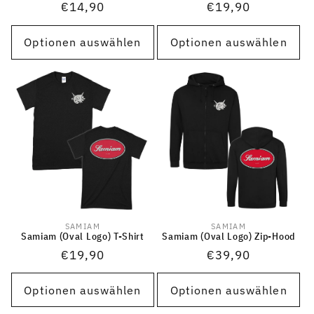
Normaler
€14,90
Normaler
€19,90
Preis
Preis
Optionen auswählen
Optionen auswählen
SAMIAM
SAMIAM
Anbieter:
Anbieter:
Samiam (Oval Logo) T-Shirt
Samiam (Oval Logo) Zip-Hood
Normaler
€19,90
Normaler
€39,90
Preis
Preis
Optionen auswählen
Optionen auswählen