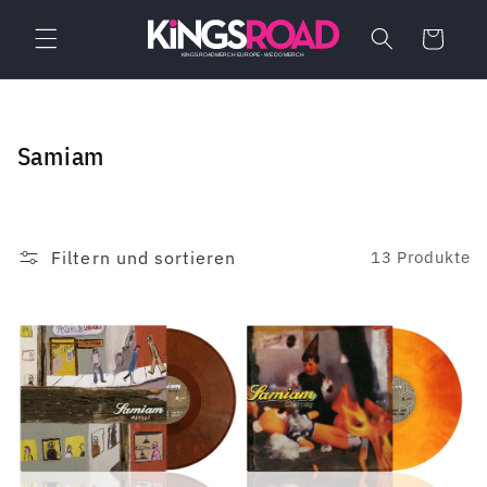
Direkt
zum
Warenkorb
Inhalt
K
Samiam
a
t
e
Filtern und sortieren
13 Produkte
g
o
r
i
e
: