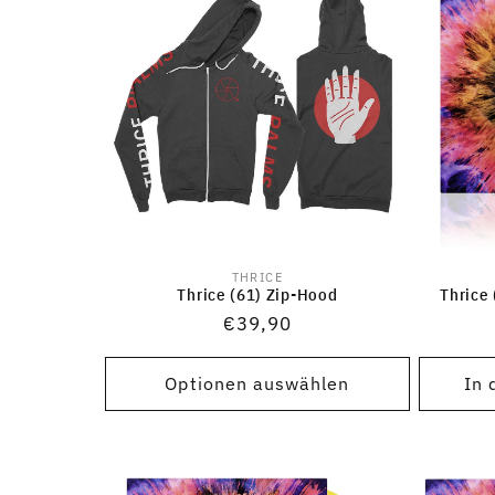
r
i
e
:
THRICE
Anbieter:
Thrice (61) Zip-Hood
Thrice 
Normaler
€39,90
Preis
Optionen auswählen
In 