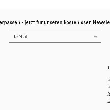
erpassen - jetzt für unseren kostenlosen Newsl
E-Mail
D
B
B
(
s