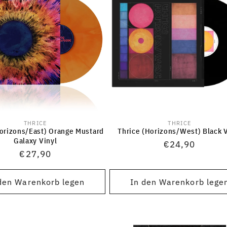
THRICE
THRICE
Anbieter:
Anbieter:
Horizons/East) Orange Mustard
Thrice (Horizons/West) Black V
Galaxy Vinyl
Normaler
€24,90
Normaler
€27,90
Preis
Preis
den Warenkorb legen
In den Warenkorb lege