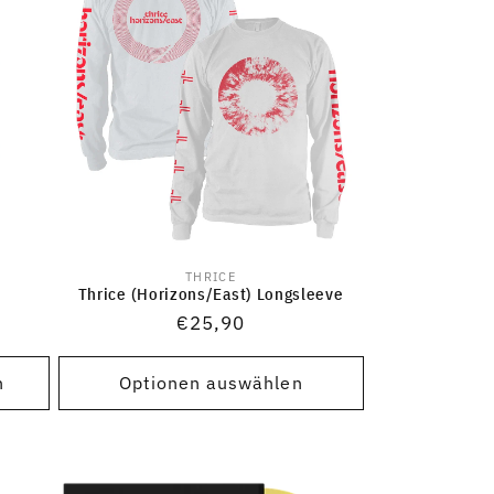
THRICE
Anbieter:
Thrice (Horizons/East) Longsleeve
Normaler
€25,90
Preis
n
Optionen auswählen