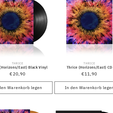
THRICE
THRICE
Anbieter:
Anbieter:
(Horizons/East) Black Vinyl
Thrice (Horizons/East) CD
Normaler
€20,90
Normaler
€11,90
Preis
Preis
den Warenkorb legen
In den Warenkorb lege