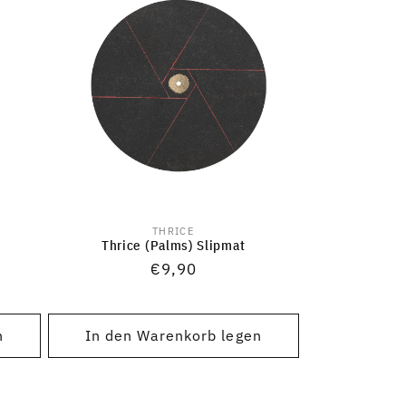
THRICE
Anbieter:
Thrice (Palms) Slipmat
Normaler
€9,90
Preis
n
In den Warenkorb legen