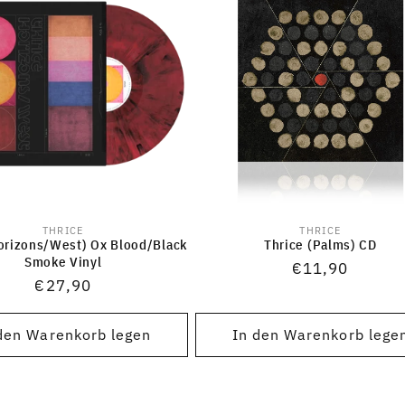
THRICE
THRICE
Anbieter:
Anbieter:
orizons/West) Ox Blood/Black
Thrice (Palms) CD
Smoke Vinyl
Normaler
€11,90
Normaler
€27,90
Preis
Preis
den Warenkorb legen
In den Warenkorb lege