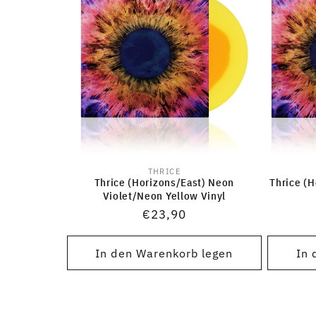
THRICE
Anbieter:
Thrice (Horizons/East) Neon
Thrice (
Violet/Neon Yellow Vinyl
Normaler
€23,90
Preis
In den Warenkorb legen
In 