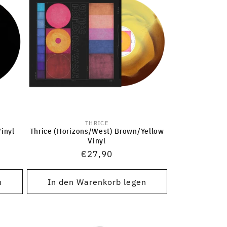
THRICE
Anbieter:
inyl
Thrice (Horizons/West) Brown/Yellow
Vinyl
Normaler
€27,90
Preis
n
In den Warenkorb legen