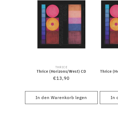
THRICE
Anbieter:
Thrice (Horizons/West) CD
Thrice (H
Normaler
€13,90
Preis
In den Warenkorb legen
In 