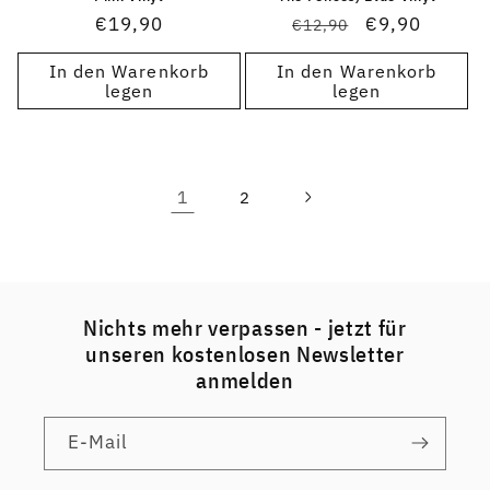
Normaler
€19,90
Normaler
Verkaufsprei
€9,90
€12,90
Preis
Preis
In den Warenkorb
In den Warenkorb
legen
legen
1
2
Nichts mehr verpassen - jetzt für
unseren kostenlosen Newsletter
anmelden
E-Mail