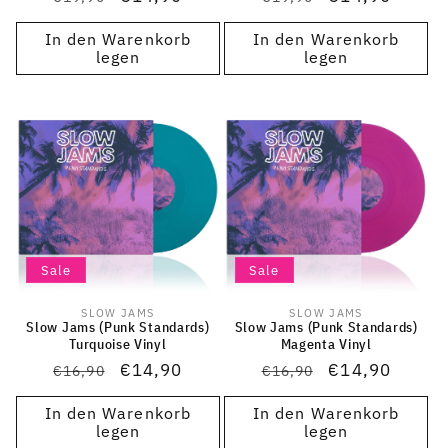
Preis
Preis
In den Warenkorb
In den Warenkorb
legen
legen
Sale
Sale
SLOW JAMS
SLOW JAMS
Anbieter:
Anbieter:
Slow Jams (Punk Standards)
Slow Jams (Punk Standards)
Turquoise Vinyl
Magenta Vinyl
Normaler
Verkaufspreis
€14,90
Normaler
Verkaufspreis
€14,90
€16,90
€16,90
Preis
Preis
In den Warenkorb
In den Warenkorb
legen
legen