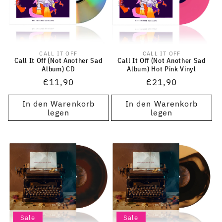
CALL IT OFF
CALL IT OFF
Anbieter:
Anbieter:
Call It Off (Not Another Sad
Call It Off (Not Another Sad
Album) CD
Album) Hot Pink Vinyl
Normaler
€11,90
Normaler
€21,90
Preis
Preis
In den Warenkorb
In den Warenkorb
legen
legen
Sale
Sale