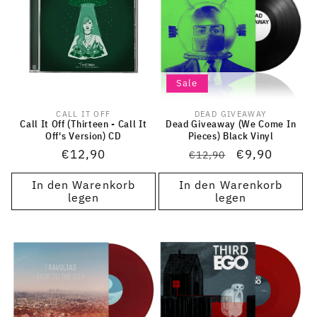
Sale
CALL IT OFF
DEAD GIVEAWAY
Anbieter:
Anbieter:
Call It Off (Thirteen - Call It
Dead Giveaway (We Come In
Off's Version) CD
Pieces) Black Vinyl
Normaler
€12,90
Normaler
Verkaufsprei
€9,90
€12,90
Preis
Preis
In den Warenkorb
In den Warenkorb
legen
legen