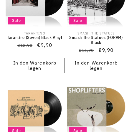
Sale
Sale
TARANTINO
SMASH THE STATUES
Anbieter:
Anbieter:
Tarantino (Seven) Black Vinyl
Smash The Statues (FORVM)
Black
Normaler
Verkaufspreis
€9,90
€12,90
Normaler
Verkaufsprei
€9,90
€16,90
Preis
Preis
In den Warenkorb
In den Warenkorb
legen
legen
Sale
Sale