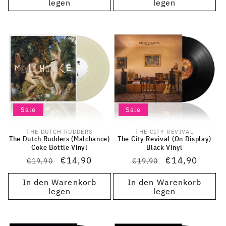
legen
legen
Sale
Sale
THE DUTCH RUDDERS
THE CITY REVIVAL
Anbieter:
Anbieter:
The Dutch Rudders (Malchance)
The City Revival (On Display)
Coke Bottle Vinyl
Black Vinyl
Normaler
Verkaufspreis
€14,90
Normaler
Verkaufspreis
€14,90
€19,90
€19,90
Preis
Preis
In den Warenkorb
In den Warenkorb
legen
legen