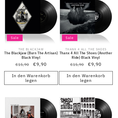
Sale
Sale
THE BLACKJAW
THANX 4 ALL THE SHOES
Anbieter:
Anbieter:
The Blackjaw (Burn The Artisan)
Thanx 4 All The Shoes (Another
Black Vinyl
Ride) Black Vinyl
Normaler
Verkaufspreis
€9,90
Normaler
Verkaufsprei
€9,90
€15,90
€15,90
Preis
Preis
In den Warenkorb
In den Warenkorb
legen
legen