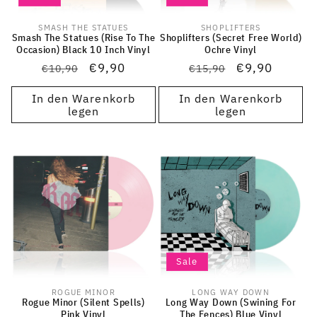
SMASH THE STATUES
SHOPLIFTERS
Anbieter:
Anbieter:
Smash The Statues (Rise To The
Shoplifters (Secret Free World)
Occasion) Black 10 Inch Vinyl
Ochre Vinyl
Normaler
Verkaufspreis
€9,90
Normaler
Verkaufsprei
€9,90
€10,90
€15,90
Preis
Preis
In den Warenkorb
In den Warenkorb
legen
legen
Sale
ROGUE MINOR
LONG WAY DOWN
Anbieter:
Anbieter:
Rogue Minor (Silent Spells)
Long Way Down (Swining For
Pink Vinyl
The Fences) Blue Vinyl