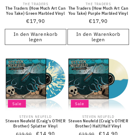
THE TRADERS
THE TRADERS
Anbieter:
Anbieter:
The Traders (How Much Art Can
The Traders (How Much Art Can
You Take) Green Marbled Vinyl
You Take) Purple Marbled Vinyl
Normaler
€17,90
Normaler
€17,90
Preis
Preis
In den Warenkorb
In den Warenkorb
legen
legen
Sale
Sale
STEVEN NEUFELD
STEVEN NEUFELD
Anbieter:
Anbieter:
Steven Neufeld (Craig's OTHER
Steven Neufeld (Craig's OTHER
Brother) Splatter Vinyl
Brother) Half/Half Vinyl
Normaler
Verkaufspreis
€14,90
Normaler
Verkaufspreis
€14,90
€19,90
€19,90