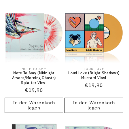
NOTE TO AMY
LOUD LOVE
Anbieter:
Anbieter:
Note To Amy (Midnight
Loud Love (Bright Shadows)
Arsons/Morning Ghosts)
Mustard Vinyl
Splatter Vinyl
Normaler
€19,90
Normaler
€19,90
Preis
Preis
In den Warenkorb
In den Warenkorb
legen
legen