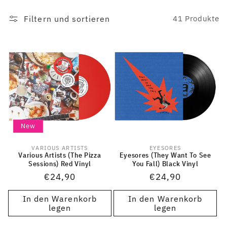
Filtern und sortieren
41 Produkte
New
VARIOUS ARTISTS
EYESORES
Anbieter:
Anbieter:
Various Artists (The Pizza
Eyesores (They Want To See
Sessions) Red Vinyl
You Fall) Black Vinyl
Normaler
€24,90
Normaler
€24,90
Preis
Preis
In den Warenkorb
In den Warenkorb
legen
legen