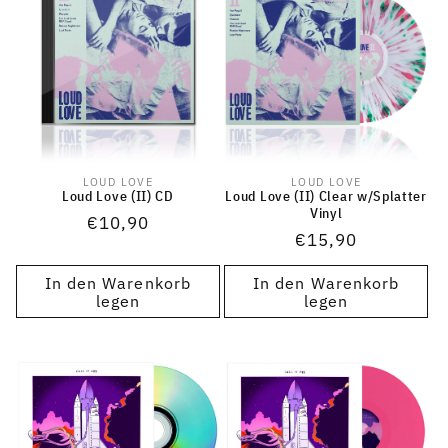
LOUD LOVE
LOUD LOVE
Anbieter:
Anbieter:
Loud Love (II) CD
Loud Love (II) Clear w/Splatter
Vinyl
Normaler
€10,90
Normaler
€15,90
Preis
Preis
In den Warenkorb
In den Warenkorb
legen
legen