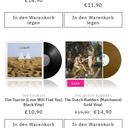
Normaler
€14,90
Normaler
€11,90
Preis
Preis
In den Warenkorb
In den Warenkorb
legen
legen
Sale
THE TOURIST
THE DUTCH RUDDERS
Anbieter:
Anbieter:
The Tourist (Love Will Find You)
The Dutch Rudders (Malchance)
Black Vinyl
Gold Vinyl
Normaler
€10,90
Normaler
Verkaufspreis
€14,90
€19,90
Preis
Preis
In den Warenkorb
In den Warenkorb