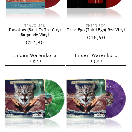
TRAVOLTAS
THIRD EGO
Anbieter:
Anbieter:
Travoltas (Back To The City)
Third Ego (Third Ego) Red Vinyl
Burgundy Vinyl
Normaler
€18,90
Normaler
€17,90
Preis
Preis
In den Warenkorb
In den Warenkorb
legen
legen