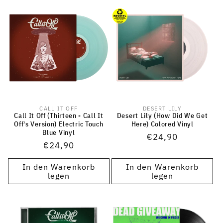
CALL IT OFF
DESERT LILY
Anbieter:
Anbieter:
Call It Off (Thirteen - Call It
Desert Lily (How Did We Get
Off's Version) Electric Touch
Here) Colored Vinyl
Blue Vinyl
Normaler
€24,90
Normaler
€24,90
Preis
Preis
In den Warenkorb
In den Warenkorb
legen
legen