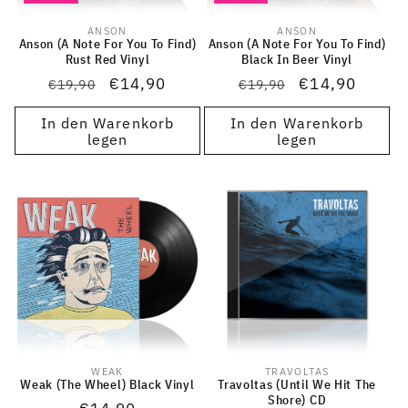
ANSON
ANSON
Anbieter:
Anbieter:
Anson (A Note For You To Find)
Anson (A Note For You To Find)
Rust Red Vinyl
Black In Beer Vinyl
Normaler
Verkaufspreis
€14,90
Normaler
Verkaufspreis
€14,90
€19,90
€19,90
Preis
Preis
In den Warenkorb
In den Warenkorb
legen
legen
WEAK
TRAVOLTAS
Anbieter:
Anbieter:
Weak (The Wheel) Black Vinyl
Travoltas (Until We Hit The
Shore) CD