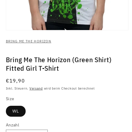
Medien
1
in
BRING ME THE HORIZON
Modal
öffnen
Bring Me The Horizon (Green Shirt)
Fitted Girl T-Shirt
Normaler
€19,90
Preis
Inkl. Steuern.
Versand
wird beim Checkout berechnet
Size
WL
Anzahl
Anzahl