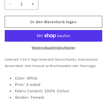
Verringere
Erhöhe
die
die
Menge
Menge
für
für
In den Warenkorb legen
Bring
Bring
Me
Me
The
The
Horizon
Horizon
(Green
(Green
Weitere Bezahlmöglichkeiten
Shirt)
Shirt)
Fitted
Fitted
Lieferzeit 3 bis 5 Tage (innerhalb Deutschlands, International
Girl
Girl
abweichend. Kein Versand an Wochenenden oder Feiertage).
T-
T-
Shirt
Shirt
Color: White
Print: 2-sided
Fabric Content: 100% Cotton
Gender: Female