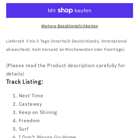
Harding
Harding
(Soul
(Soul
Power)
Power)
CD
CD
Weitere Bezahlmöglichkeiten
Lieferzeit 3 bis 5 Tage (innerhalb Deutschlands, International
abweichend. Kein Versand an Wochenenden oder Feiertage).
(Please read the Product description carefully for
details)
Track Listing:
Next Time
Castaway
Keep on Shining
Freedom
Surf
I Don't Wanna Go Home