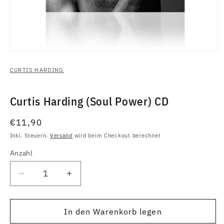
Medien
1
in
CURTIS HARDING
Modal
öffnen
Curtis Harding (Soul Power) CD
Normaler
€11,90
Preis
Inkl. Steuern.
Versand
wird beim Checkout berechnet
Anzahl
Anzahl
Verringere
Erhöhe
die
die
Menge
Menge
für
für
In den Warenkorb legen
Curtis
Curtis