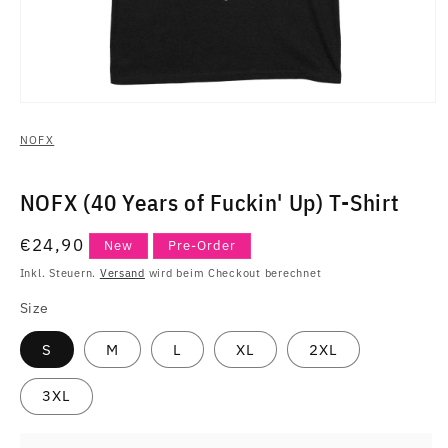
Medien
1
in
NOFX
Modal
öffnen
NOFX (40 Years of Fuckin' Up) T-Shirt
Normaler
€24,90
New
Pre-Order
Preis
Inkl. Steuern.
Versand
wird beim Checkout berechnet
Size
S
M
L
XL
2XL
3XL