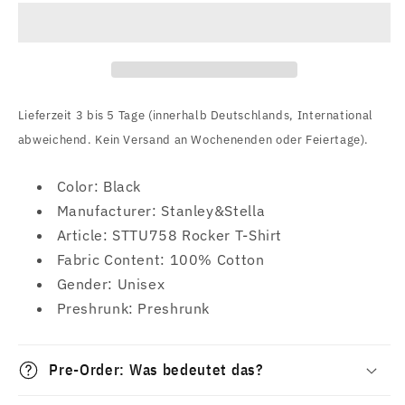
(40
(40
Years
Years
of
of
Fuckin&#39;
Fuckin&#39;
Up)
Up)
T-
T-
Lieferzeit 3 bis 5 Tage (innerhalb Deutschlands, International
Shirt
Shirt
abweichend. Kein Versand an Wochenenden oder Feiertage).
Color: Black
Manufacturer: Stanley&Stella
Article: STTU758 Rocker T-Shirt
Fabric Content: 100% Cotton
Gender: Unisex
Preshrunk: Preshrunk
Pre-Order: Was bedeutet das?