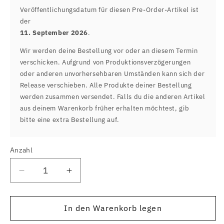
Veröffentlichungsdatum für diesen Pre-Order-Artikel ist
der
11. September 2026
.
Wir werden deine Bestellung vor oder an diesem Termin
verschicken. Aufgrund von Produktionsverzögerungen
oder anderen unvorhersehbaren Umständen kann sich der
Release verschieben. Alle Produkte deiner Bestellung
werden zusammen versendet. Falls du die anderen Artikel
aus deinem Warenkorb früher erhalten möchtest, gib
bitte eine extra Bestellung auf.
Anzahl
Anzahl
Verringere
Erhöhe
die
die
Menge
Menge
für
für
In den Warenkorb legen
NOFX
NOFX