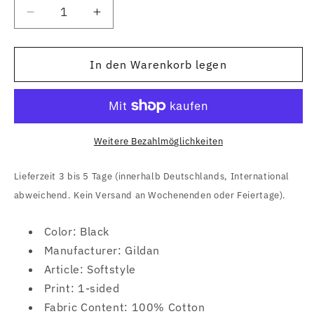
Verringere
Erhöhe
die
die
Menge
Menge
für
für
In den Warenkorb legen
Ricky
Ricky
Warwick
Warwick
(When
(When
Life
Life
Was
Was
Weitere Bezahlmöglichkeiten
Hard
Hard
&amp;
&amp;
Lieferzeit 3 bis 5 Tage (innerhalb Deutschlands, International
Fast
Fast
abweichend. Kein Versand an Wochenenden oder Feiertage).
Cover)
Cover)
T-
T-
Color: Black
Shirt
Shirt
Manufacturer: Gildan
Article: Softstyle
Print: 1-sided
Fabric Content: 100% Cotton