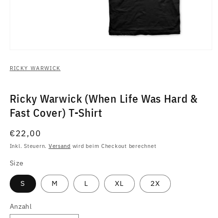
Medien
1
in
RICKY WARWICK
Modal
öffnen
Ricky Warwick (When Life Was Hard &
Fast Cover) T-Shirt
Normaler
€22,00
Preis
Inkl. Steuern.
Versand
wird beim Checkout berechnet
Size
S
M
L
XL
2X
Anzahl
Anzahl