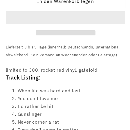
für
für
In den Warenkorb legen
Ricky
Ricky
Warwick
Warwick
(When
(When
Life
Life
Was
Was
Hard
Hard
&amp;
&amp;
Lieferzeit 3 bis 5 Tage (innerhalb Deutschlands, International
Fast)
Fast)
abweichend. Kein Versand an Wochenenden oder Feiertage).
Red
Red
Vinyl
Vinyl
limited to 300, rocket red vinyl, gatefold
Track Listing:
When life was hard and fast
You don't love me
I'd rather be hit
Gunslinger
Never corner a rat
Time don't seem to matter