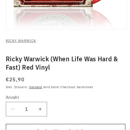
Medien
1
in
RICKY WARWICK
Modal
öffnen
Ricky Warwick (When Life Was Hard &
Fast) Red Vinyl
Normaler
€25,90
Preis
Inkl. Steuern.
Versand
wird beim Checkout berechnet
Anzahl
Anzahl
Verringere
Erhöhe
die
die
Menge
Menge