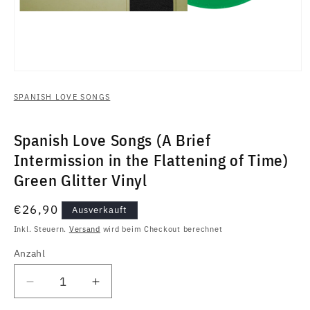
Medien
1
in
SPANISH LOVE SONGS
Modal
öffnen
Spanish Love Songs (A Brief
Intermission in the Flattening of Time)
Green Glitter Vinyl
Normaler
€26,90
Ausverkauft
Preis
Inkl. Steuern.
Versand
wird beim Checkout berechnet
Anzahl
Anzahl
Verringere
Erhöhe
die
die