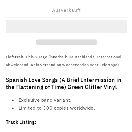
Menge
Menge
für
für
Ausverkauft
Spanish
Spanish
Love
Love
Songs
Songs
(A
(A
Brief
Brief
Intermission
Intermission
in
in
Lieferzeit 3 bis 5 Tage (innerhalb Deutschlands, International
the
the
abweichend. Kein Versand an Wochenenden oder Feiertage).
Flattening
Flattening
of
of
Spanish Love Songs (A Brief Intermission in
Time)
Time)
the Flattening of Time) Green Glitter Vinyl
Green
Green
Glitter
Glitter
Exclsuive band variant.
Vinyl
Vinyl
Limited to 300 copies worldwide.
Track Listing: