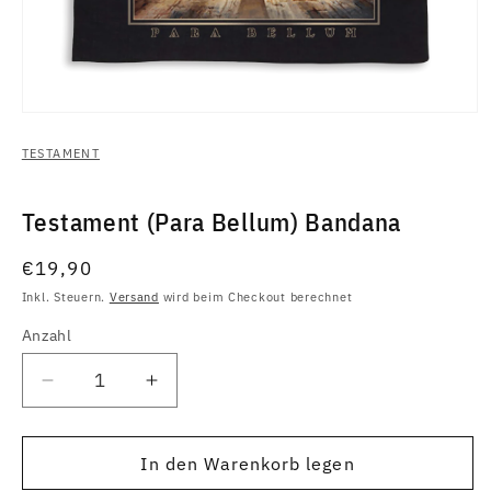
Medien
1
in
TESTAMENT
Modal
öffnen
Testament (Para Bellum) Bandana
Normaler
€19,90
Preis
Inkl. Steuern.
Versand
wird beim Checkout berechnet
Anzahl
Anzahl
Verringere
Erhöhe
die
die
Menge
Menge
für
für
In den Warenkorb legen
Testament
Testament