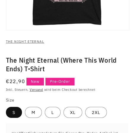
Medien
1
in
THE NIGHT ETERNAL
Modal
öffnen
The Night Eternal (Where This World
Ends) T-Shirt
Normaler
€22,90
New
Pre-Order
Preis
Inkl. Steuern.
Versand
wird beim Checkout berechnet
Size
S
M
L
XL
2XL