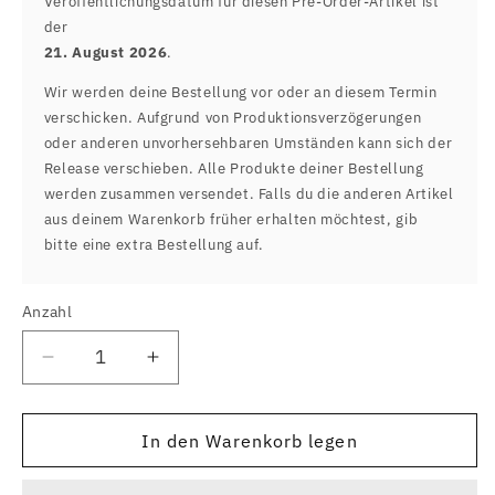
Veröffentlichungsdatum für diesen Pre-Order-Artikel ist
der
21. August 2026
.
Wir werden deine Bestellung vor oder an diesem Termin
verschicken. Aufgrund von Produktionsverzögerungen
oder anderen unvorhersehbaren Umständen kann sich der
Release verschieben. Alle Produkte deiner Bestellung
werden zusammen versendet. Falls du die anderen Artikel
aus deinem Warenkorb früher erhalten möchtest, gib
bitte eine extra Bestellung auf.
Anzahl
Anzahl
Verringere
Erhöhe
die
die
Menge
Menge
für
für
In den Warenkorb legen
The
The
Night
Night