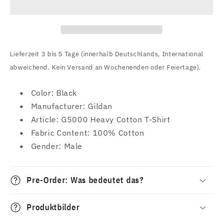
Eternal
Eternal
(Where
(Where
This
This
World
World
Ends)
Ends)
Lieferzeit 3 bis 5 Tage (innerhalb Deutschlands, International
T-
T-
abweichend. Kein Versand an Wochenenden oder Feiertage).
Shirt
Shirt
Color: Black
Manufacturer: Gildan
Article: G5000 Heavy Cotton T-Shirt
Fabric Content: 100% Cotton
Gender: Male
Pre-Order: Was bedeutet das?
Produktbilder